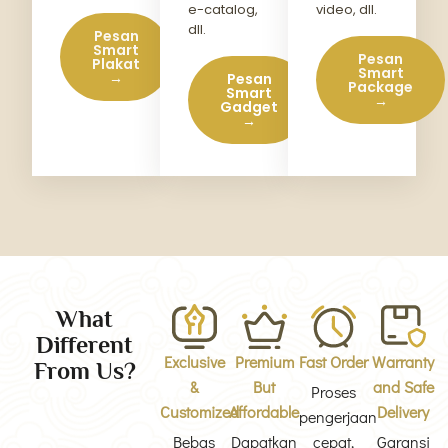
e-catalog,
video, dll.
dll.
Pesan
Smart
Pesan
Plakat
Smart
→
Pesan
Package
Smart
→
Gadget
→
What
Different
Exclusive
Premium
Fast Order
Warranty
From Us?
&
But
and Safe
Proses
Customized
Affordable
Delivery
pengerjaan
Bebas
Dapatkan
cepat,
Garansi