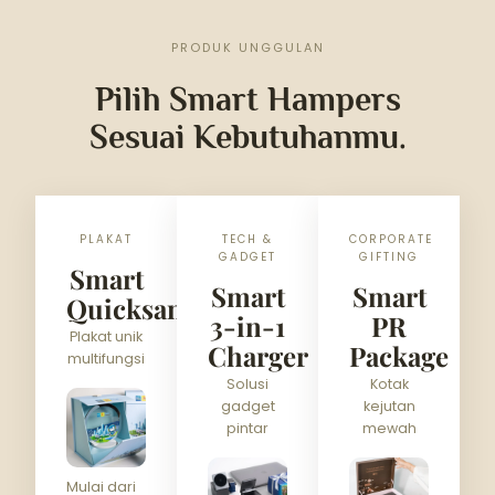
PRODUK UNGGULAN
Pilih Smart Hampers
Sesuai Kebutuhanmu.
PLAKAT
TECH &
CORPORATE
GADGET
GIFTING
Smart
Smart
Smart
Quicksand
3-in-1
PR
Plakat unik
Charger
Package
multifungsi
Solusi
Kotak
gadget
kejutan
pintar
mewah
Mulai dari