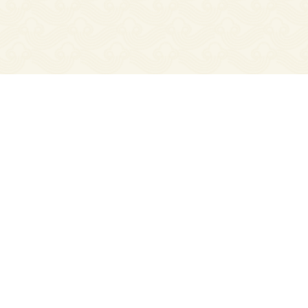
APA ITU
Smart Hampers
Souvenir premium dengan chip tersembunyi.
Penerima cukup tap dengan smartphone,
kemudian langsung terbuka video ucapan
personal, landing page brand, survey kepuasan,
dan berbagai konten digital lainnya.
Tanpa install
aplikasi. Tanpa scan QR.