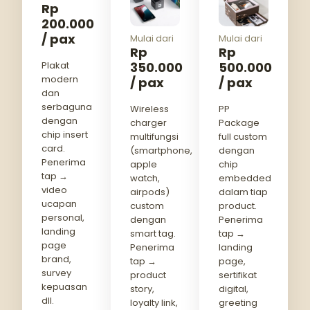
Rp
200.000
/ pax
Mulai dari
Mulai dari
Rp
Rp
350.000
500.000
Plakat
modern
/ pax
/ pax
dan
serbaguna
Wireless
PP
dengan
charger
Package
chip insert
multifungsi
full custom
card.
(smartphone,
dengan
Penerima
apple
chip
tap →
watch,
embedded
video
airpods)
dalam tiap
ucapan
custom
product.
personal,
dengan
Penerima
landing
smart tag.
tap →
page
Penerima
landing
brand,
tap →
page,
survey
product
sertifikat
kepuasan
story,
digital,
dll.
loyalty link,
greeting