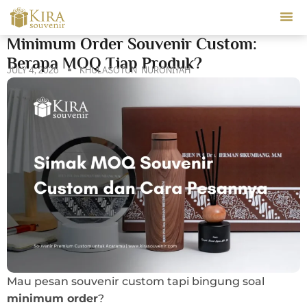
Our Ser
Minimum Order Souvenir Custom:
Berapa MOQ Tiap Produk?
JULY 4, 2026
KHULASOTUN NURONIYAH
Mau pesan souvenir custom tapi bingung soal
minimum order
?