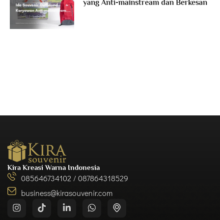
yang Anti-mainstream dan Berkesan
Kira Kreasi Warna Indonesia
085646734102 / 087864318529
business@kirasouvenir.com