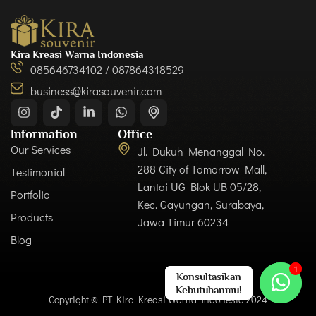
Kira Kreasi Warna Indonesia
085646734102 / 087864318529
business@kirasouvenir.com
Information
Office
Our Services
Jl. Dukuh Menanggal No.
288 City of Tomorrow Mall,
Testimonial
Lantai UG Blok UB 05/28,
Portfolio
Kec. Gayungan, Surabaya,
Products
Jawa Timur 60234
Blog
Copyright © PT Kira Kreasi Warna Indonesia 2024