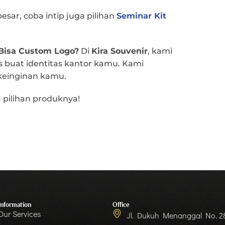
esar, coba intip juga pilihan
Seminar Kit
Bisa Custom Logo?
Di
Kira Souvenir
, kami
s buat identitas kantor kamu. Kami
 keinginan kamu.
 pilihan produknya!
Information
Office
Our Services
Jl. Dukuh Menanggal No. 28