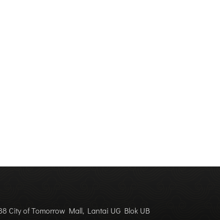
8 City of Tomorrow Mall, Lantai UG Blok UB