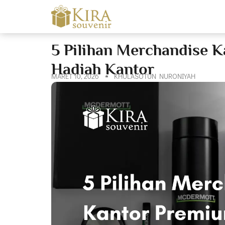
5 Pilihan Merchandise 
Hadiah Kantor
MARET 10, 2026
KHULASOTUN NURONIYAH