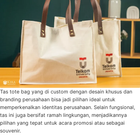
Tas tote bag yang di custom dengan desain khusus dan
branding perusahaan bisa jadi pilihan ideal untuk
memperkenalkan identitas perusahaan. Selain fungsional,
tas ini juga bersifat ramah lingkungan, menjadikannya
pilihan yang tepat untuk acara promosi atau sebagai
souvenir.