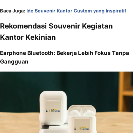
Baca Juga:
Ide Souvenir Kantor Custom yang Inspiratif
Rekomendasi Souvenir Kegiatan
Kantor Kekinian
Earphone Bluetooth: Bekerja Lebih Fokus Tanpa
Gangguan