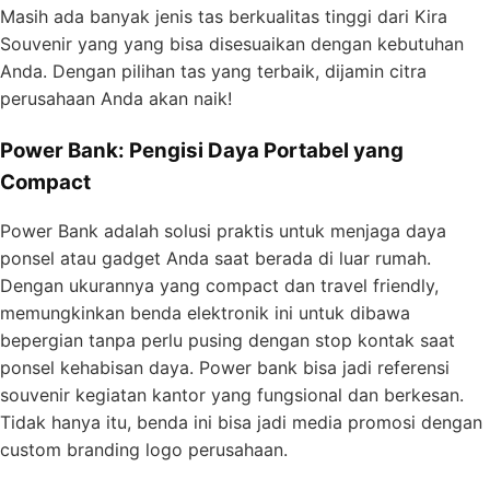
Masih ada banyak jenis tas berkualitas tinggi dari Kira
Souvenir yang yang bisa disesuaikan dengan kebutuhan
Anda. Dengan pilihan tas yang terbaik, dijamin citra
perusahaan Anda akan naik!
Power Bank: Pengisi Daya Portabel yang
Compact
Power Bank adalah solusi praktis untuk menjaga daya
ponsel atau gadget Anda saat berada di luar rumah.
Dengan ukurannya yang compact dan travel friendly,
memungkinkan benda elektronik ini untuk dibawa
bepergian tanpa perlu pusing dengan stop kontak saat
ponsel kehabisan daya. Power bank bisa jadi referensi
souvenir kegiatan kantor yang fungsional dan berkesan.
Tidak hanya itu, benda ini bisa jadi media promosi dengan
custom branding logo perusahaan.