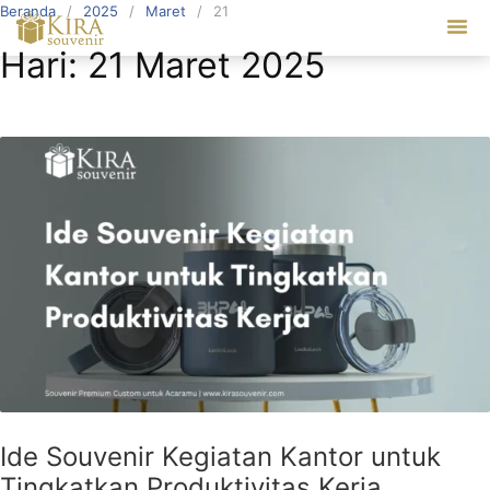
Beranda
2025
Maret
21
Our Ser
Hari:
21 Maret 2025
Ide Souvenir Kegiatan Kantor untuk
Tingkatkan Produktivitas Kerja