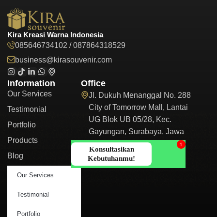
Kira Kreasi Warna Indonesia
085646734102 / 087864318529
business@kirasouvenir.com
Information
Office
Our Services
Jl. Dukuh Menanggal No. 288
City of Tomorrow Mall, Lantai
Testimonial
UG Blok UB 05/28, Kec.
Portfolio
Gayungan, Surabaya, Jawa
Products
Timur 60234
Blog
Our Services
Testimonial
Portfolio