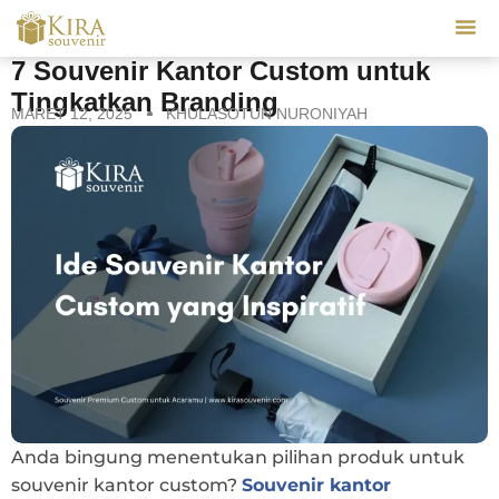
Our Se
7 Souvenir Kantor Custom untuk
Tingkatkan Branding
MARET 12, 2025
KHULASOTUN NURONIYAH
Anda bingung menentukan pilihan produk untuk
souvenir kantor custom?
Souvenir kantor