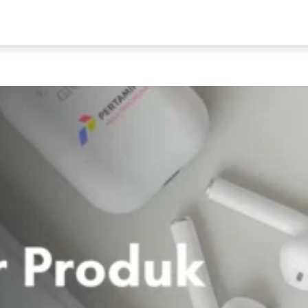
Our Services
T