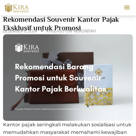
Our Ser
Rekomendasi Souvenir Kantor Pajak
Eksklusif untuk Promosi
DESEMBER 6, 2024
KHULASOTUN NURONIYAH
Kantor pajak seringkali melakukan sosialisasi untuk
memudahkan masyarakat memahami kewajiban