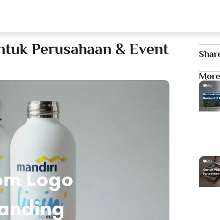
Our Services
T
tuk Perusahaan & Event
Shar
More