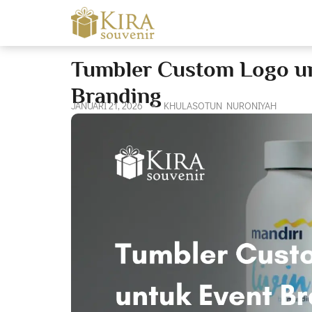
Tumbler Custom Logo un
Branding
JANUARI 21, 2026
KHULASOTUN NURONIYAH