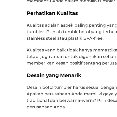
membantu Anda dalam memilih tumbler bo
Perhatikan Kualitas
Kualitas adalah aspek paling penting yan
tumbler. Pilihlah tumblr botol yang terbua
stainless steel atau plastik BPA-free.
Kualitas yang baik tidak hanya memastik
tetapi juga aman untuk digunakan sehari-
memberikan kesan positif tentang perus
Desain yang Menarik
Desain botol tumbler harus sesuai dengan 
Apakah perusahaan Anda memiliki gaya y
tradisional dan berwarna-warni? Pilih de
perusahaan Anda.