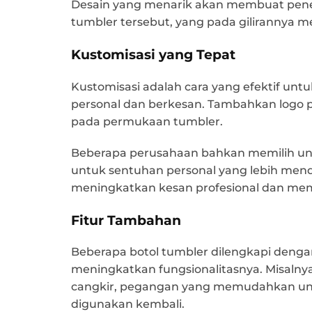
Desain yang menarik akan membuat pen
tumbler tersebut, yang pada gilirannya me
Kustomisasi yang Tepat
Kustomisasi adalah cara yang efektif unt
personal dan berkesan. Tambahkan logo p
pada permukaan tumbler.
Beberapa perusahaan bahkan memilih 
untuk sentuhan personal yang lebih mend
meningkatkan kesan profesional dan me
Fitur Tambahan
Beberapa botol tumbler dilengkapi denga
meningkatkan fungsionalitasnya. Misalny
cangkir, pegangan yang memudahkan unt
digunakan kembali.