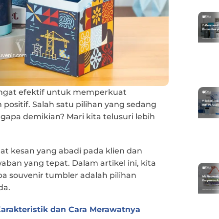
angat efektif untuk memperkuat
ositif. Salah satu pilihan yang sedang
gapa demikian? Mari kita telusuri lebih
 kesan yang abadi pada klien dan
ban yang tepat. Dalam artikel ini, kita
a souvenir tumbler adalah pilihan
da.
Karakteristik dan Cara Merawatnya