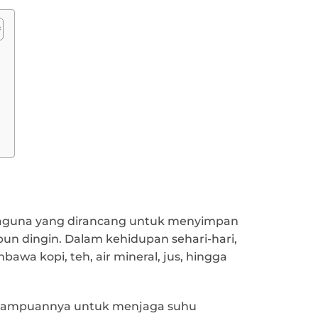
aguna yang dirancang untuk menyimpan
un dingin. Dalam kehidupan sehari-hari,
wa kopi, teh, air mineral, jus, hingga
emampuannya untuk menjaga suhu