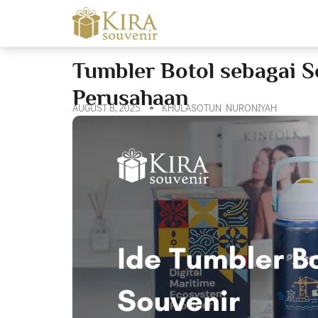
Tumbler Botol sebagai S
Perusahaan
AUGUST 8, 2025
KHULASOTUN NURONIYAH