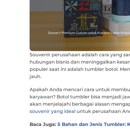
Souvenir perusahaan adalah cara yang s
hubungan bisnis dan meninggalkan kesan p
populer saat ini adalah tumbler botol. Men
jauh.
Apakah Anda mencari cara untuk membuat
karyawan? Botol tumbler bisa menjadi jawa
akan menjelajahi berbagai alasan mengap
souvenir yang ideal
untuk perusahaan An
Baca Juga:
5 Bahan dan Jenis Tumbler: 