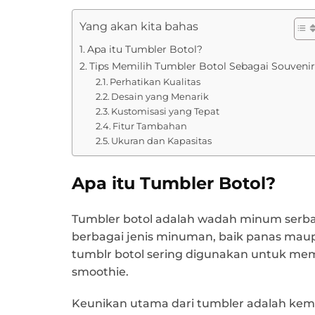
Yang akan kita bahas
Apa itu Tumbler Botol?
Tips Memilih Tumbler Botol Sebagai Souvenir
Perhatikan Kualitas
Desain yang Menarik
Kustomisasi yang Tepat
Fitur Tambahan
Ukuran dan Kapasitas
Apa itu Tumbler Botol?
Tumbler botol adalah wadah minum serb
berbagai jenis minuman, baik panas maup
tumblr botol sering digunakan untuk memba
smoothie.
Keunikan utama dari tumbler adalah k