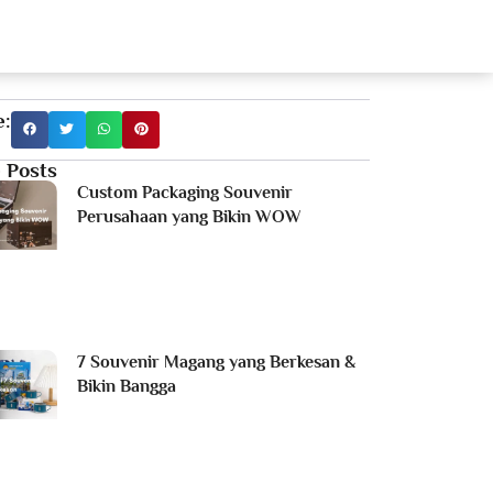
estimonial
Portfolio
Products
Blog
e:
 Posts
Custom Packaging Souvenir
Perusahaan yang Bikin WOW
7 Souvenir Magang yang Berkesan &
Bikin Bangga