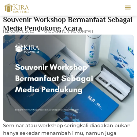
Our Ser
Souvenir Workshop Bermanfaat Sebagai
Media Pendukung Acara
FEBRUARI 1, 2025
KHULASOTUN NURONIYAH
Seminar atau workshop seringkali diadakan bukan
hanya sekedar menambah ilmu, namun juga