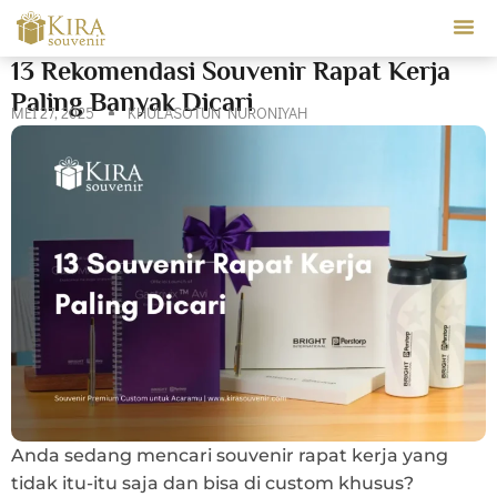
Our Ser
13 Rekomendasi Souvenir Rapat Kerja
Paling Banyak Dicari
MEI 27, 2025
KHULASOTUN NURONIYAH
Anda sedang mencari souvenir rapat kerja yang
tidak itu-itu saja dan bisa di custom khusus?