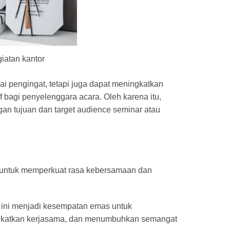
iatan kantor
ai pengingat, tetapi juga dapat meningkatkan
 bagi penyelenggara acara. Oleh karena itu,
gan tujuan dan target audience seminar atau
untuk memperkuat rasa kebersamaan dan
a ini menjadi kesempatan emas untuk
gkatkan kerjasama, dan menumbuhkan semangat