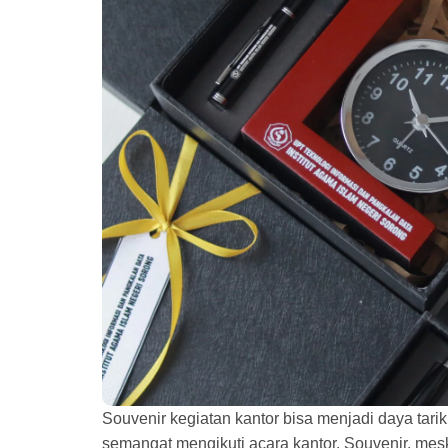
Souvenir kegiatan kantor bisa menjadi daya tarik
semangat mengikuti acara kantor. Souvenir, mes