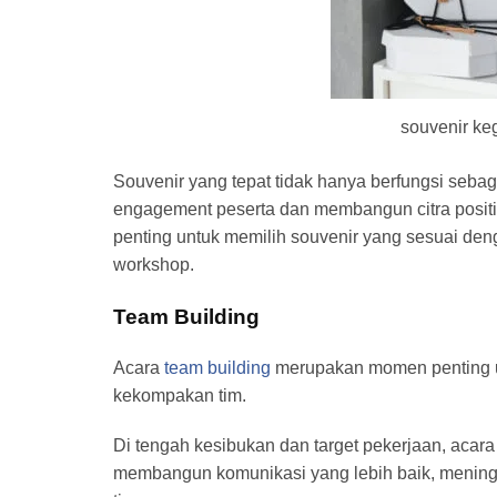
souvenir keg
Souvenir yang tepat tidak hanya berfungsi sebag
engagement peserta dan membangun citra positif
penting untuk memilih souvenir yang sesuai den
workshop.
Team Building
Acara
team building
merupakan momen penting 
kekompakan tim.
Di tengah kesibukan dan target pekerjaan, acar
membangun komunikasi yang lebih baik, menin