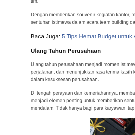
tim.
Dengan memberikan souvenir kegiatan kantor, m
sentuhan istimewa dalam acara team building da
Baca Juga:
5 Tips Hemat Budget untuk
Ulang Tahun Perusahaan
Ulang tahun perusahaan menjadi momen istim
perjalanan, dan menunjukkan rasa terima kasih 
dalam kesuksesan perusahaan.
Di tengah perayaan dan kemeriahannya, membagi
menjadi elemen penting untuk memberikan sent
mendalam. Tidak hanya bagi para karyawan, tapi 