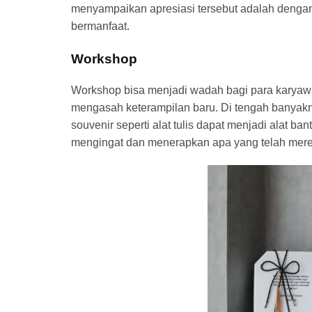
menyampaikan apresiasi tersebut adalah denga
bermanfaat.
Workshop
Workshop bisa menjadi wadah bagi para karyaw
mengasah keterampilan baru. Di tengah banyakn
souvenir seperti alat tulis dapat menjadi alat b
mengingat dan menerapkan apa yang telah merek