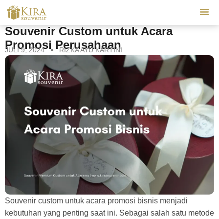
Our Se
Souvenir Custom untuk Acara
Promosi Perusahaan
JULI 9, 2024
RIZKA AYU KARTINI
Souvenir custom untuk acara promosi bisnis menjadi
kebutuhan yang penting saat ini. Sebagai salah satu metode