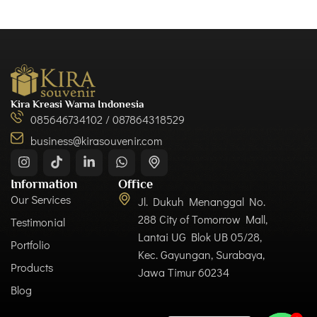
Kira Kreasi Warna Indonesia
085646734102 / 087864318529
business@kirasouvenir.com
Information
Office
Our Services
Jl. Dukuh Menanggal No.
288 City of Tomorrow Mall,
Testimonial
Lantai UG Blok UB 05/28,
Portfolio
Kec. Gayungan, Surabaya,
Products
Jawa Timur 60234
Blog