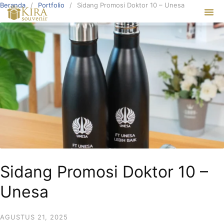
Beranda
Portfolio
Sidang Promosi Doktor 10 – Unesa
Our Ser
Sidang Promosi Doktor 10 –
Unesa
AGUSTUS 21, 2025