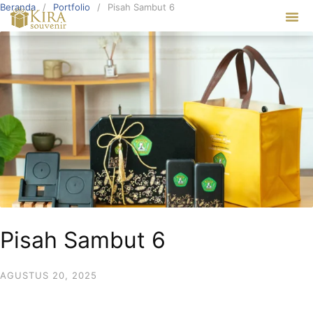
Beranda
Portfolio
Pisah Sambut 6
Our Ser
Pisah Sambut 6
AGUSTUS 20, 2025