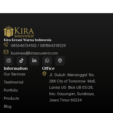
Kira Kreasi Warna Indonesia
085646734102 / 087864318529
business@kirasouvenir.com
Information
Office
Our Services
Jl. Dukuh Menanggal No.
288 City of Tomorrow Mall,
Testimonial
Lantai UG Blok UB 05/28,
Portfolio
Kec. Gayungan, Surabaya,
Products
Jawa Timur 60234
Blog