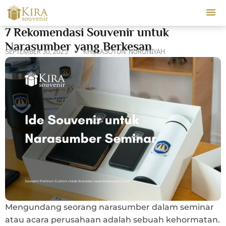
Our Ser
7 Rekomendasi Souvenir untuk
Narasumber yang Berkesan
SEPTEMBER 30, 2025
KHULASOTUN NURONIYAH
Mengundang seorang narasumber dalam seminar
atau acara perusahaan adalah sebuah kehormatan.