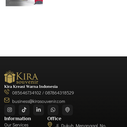
Kira Kreasi Warna Indonesia
085646734102 / 087864318529
business@kirasouvenir.com
Information
Office
Our Services
Jl. Dukuh Menanggal No.