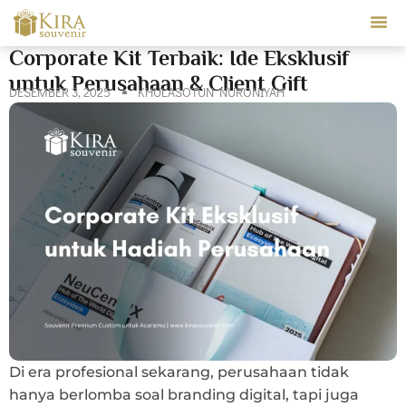
Our Ser
Corporate Kit Terbaik: Ide Eksklusif
untuk Perusahaan & Client Gift
DESEMBER 3, 2025
KHULASOTUN NURONIYAH
Di era profesional sekarang, perusahaan tidak
hanya berlomba soal branding digital, tapi juga