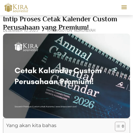
Our Ser
Intip Proses Cetak Kalender Custom
Perusahaan yang Premium!
DESEMBER 10, 2025
KHULASOTUN NURONIYAH
Yang akan kita bahas