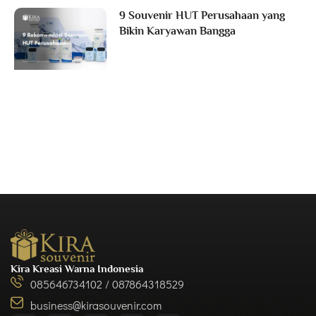
9 Souvenir HUT Perusahaan yang
Bikin Karyawan Bangga
Kira Kreasi Warna Indonesia
085646734102 / 087864318529
business@kirasouvenir.com