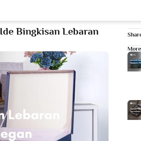
Our Services
T
5 Ide Bingkisan Lebaran
Shar
More