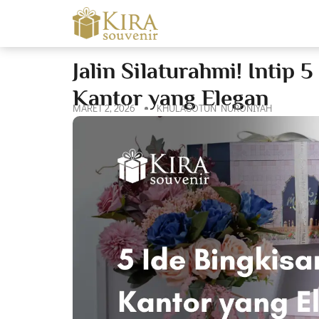
Jalin Silaturahmi! Intip 
Kantor yang Elegan
MARET 2, 2026
KHULASOTUN NURONIYAH