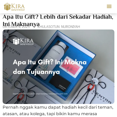
Our Ser
Apa Itu Gift? Lebih dari Sekadar Hadiah,
Ini Maknanya
OKTOBER 4, 2025
KHULASOTUN NURONIYAH
Pernah nggak kamu dapat hadiah kecil dari teman,
atasan, atau kolega, tapi bikin kamu merasa