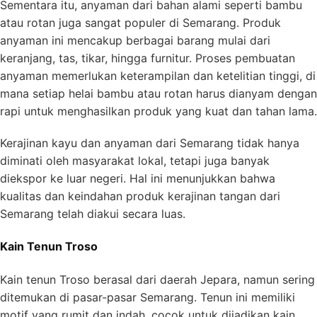
Sementara itu, anyaman dari bahan alami seperti bambu
atau rotan juga sangat populer di Semarang. Produk
anyaman ini mencakup berbagai barang mulai dari
keranjang, tas, tikar, hingga furnitur. Proses pembuatan
anyaman memerlukan keterampilan dan ketelitian tinggi, di
mana setiap helai bambu atau rotan harus dianyam dengan
rapi untuk menghasilkan produk yang kuat dan tahan lama.
Kerajinan kayu dan anyaman dari Semarang tidak hanya
diminati oleh masyarakat lokal, tetapi juga banyak
diekspor ke luar negeri. Hal ini menunjukkan bahwa
kualitas dan keindahan produk kerajinan tangan dari
Semarang telah diakui secara luas.
Kain Tenun Troso
Kain tenun Troso berasal dari daerah Jepara, namun sering
ditemukan di pasar-pasar Semarang. Tenun ini memiliki
motif yang rumit dan indah, cocok untuk dijadikan kain