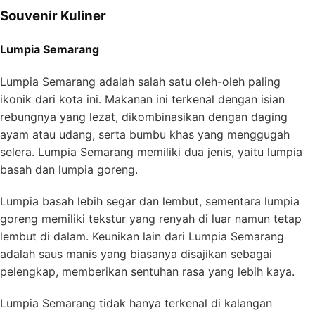
Souvenir Kuliner
Lumpia Semarang
Lumpia Semarang adalah salah satu oleh-oleh paling
ikonik dari kota ini. Makanan ini terkenal dengan isian
rebungnya yang lezat, dikombinasikan dengan daging
ayam atau udang, serta bumbu khas yang menggugah
selera. Lumpia Semarang memiliki dua jenis, yaitu lumpia
basah dan lumpia goreng.
Lumpia basah lebih segar dan lembut, sementara lumpia
goreng memiliki tekstur yang renyah di luar namun tetap
lembut di dalam. Keunikan lain dari Lumpia Semarang
adalah saus manis yang biasanya disajikan sebagai
pelengkap, memberikan sentuhan rasa yang lebih kaya.
Lumpia Semarang tidak hanya terkenal di kalangan