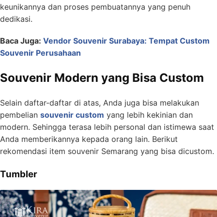
keunikannya dan proses pembuatannya yang penuh
dedikasi.
Baca Juga:
Vendor Souvenir Surabaya: Tempat Custom
Souvenir Perusahaan
Souvenir Modern yang Bisa Custom
Selain daftar-daftar di atas, Anda juga bisa melakukan
pembelian
souvenir custom
yang lebih kekinian dan
modern. Sehingga terasa lebih personal dan istimewa saat
Anda memberikannya kepada orang lain. Berikut
rekomendasi item souvenir Semarang yang bisa dicustom.
Tumbler