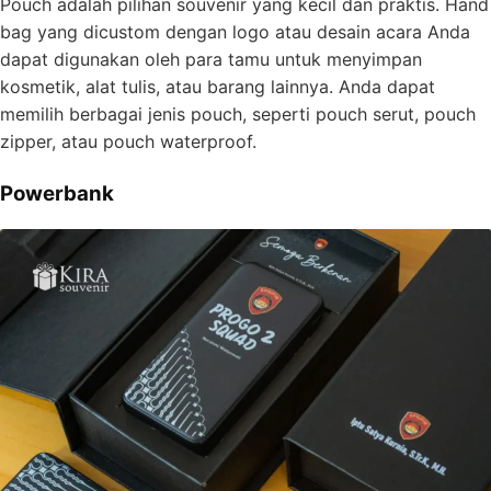
Pouch adalah pilihan souvenir yang kecil dan praktis. Hand
bag yang dicustom dengan logo atau desain acara Anda
dapat digunakan oleh para tamu untuk menyimpan
kosmetik, alat tulis, atau barang lainnya. Anda dapat
memilih berbagai jenis pouch, seperti pouch serut, pouch
zipper, atau pouch waterproof.
Powerbank